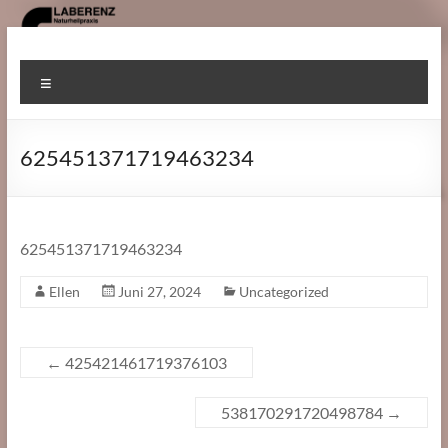
Zum
Inhalt
Heilpraktiker
springen
Menü
Gomaringen
625451371719463234
625451371719463234
Ellen
Juni 27, 2024
Uncategorized
←
425421461719376103
538170291720498784
→