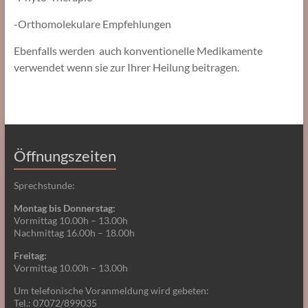
-Orthomolekulare Empfehlungen
Ebenfalls werden auch konventionelle Medikamente
verwendet wenn sie zur Ihrer Heilung beitragen.
Öffnungszeiten
Sprechstunde:
Montag bis Donnerstag:
Vormittag 10.00h – 13.00h
Nachmittag 16.00h – 18.00h
Freitag:
Vormittag 10.00h – 13.00h
Um telefonische Voranmeldung wird gebeten:
Tel.: 07072/899035