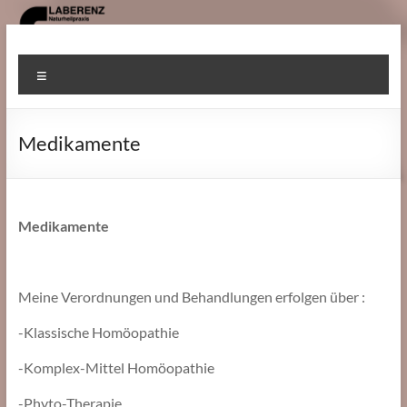
Zum
Inhalt
Heilpraktiker
springen
Menü
Gomaringen
Medikamente
Medikamente
Meine Verordnungen und Behandlungen erfolgen über :
-Klassische Homöopathie
-Komplex-Mittel Homöopathie
-Phyto-Therapie