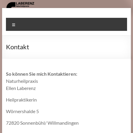
Zum
Inhalt
Heilpraktiker
springen
Menü
Gomaringen
Kontakt
So können Sie mich Kontaktieren:
Naturheilpraxis
Ellen Laberenz
Heilpraktikerin
Wörnershalde 5
72820 Sonnenbühl/ Willmandingen