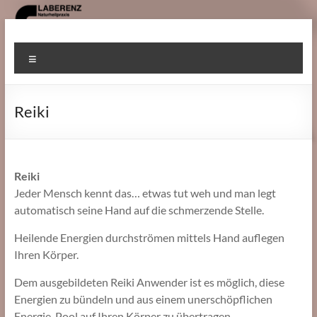
Zum
Inhalt
Heilpraktiker
springen
Menü
Gomaringen
Reiki
Reiki
Jeder Mensch kennt das… etwas tut weh und man legt
automatisch seine Hand auf die schmerzende Stelle.
Heilende Energien durchströmen mittels Hand auflegen
Ihren Körper.
Dem ausgebildeten Reiki Anwender ist es möglich, diese
Energien zu bündeln und aus einem unerschöpflichen
Energie-Pool auf Ihren Körper zu übertragen.